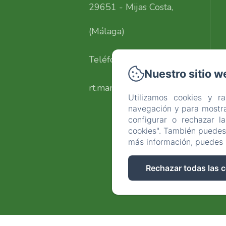
29651 - Mijas Costa,
(Málaga)
Teléfono: +34639663162
Nuestro sitio w
rt.marfil@gmail.com
Utilizamos cookies y r
navegación y para mostra
configurar o rechazar l
cookies". También puedes 
más información, puedes 
Rechazar todas las 