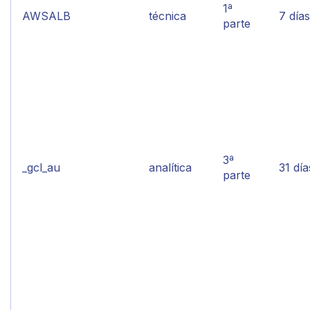
1ª
AWSALB
técnica
7 días
parte
3ª
_gcl_au
analítica
31 día
parte