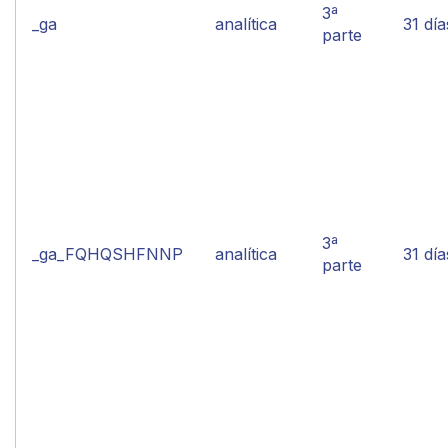
3ª
_ga
analítica
31 día
parte
3ª
_ga_FQHQSHFNNP
analítica
31 día
parte