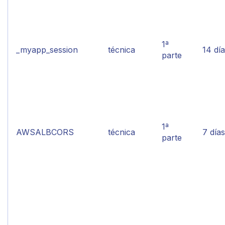
1ª
_myapp_session
técnica
14 dí
parte
1ª
AWSALBCORS
técnica
7 días
parte